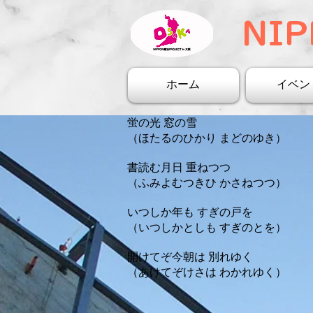
NIP
ホーム
イベン
蛍の光 窓の雪
（ほたるのひかり まどのゆき）
書読む月日 重ねつつ
（ふみよむつきひ かさねつつ）
いつしか年も すぎの戸を
（いつしかとしも すぎのとを）
開けてぞ今朝は 別れゆく
（あけてぞけさは わかれゆく）