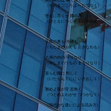
（そのまごころは へだてなく）
壱えに尽くせ 國の為
（ひとえにつくせ くにのため）
千島の奥も 沖縄も
（ちしまのおくも おきなわも）
八洲の内の 守りなり
（やしまのうちの まもりなり）
至らむ國に 勲しく
（いたらんくにに いさおしく）
努めよ我が背 恙無く
（つとめよわがせ つつがなく）
（現代かな遣いによる読み方）