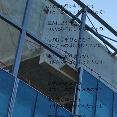
とまるも行くも 限りとて
（とまるもゆくも かぎりとて）
互みに思う 千万の
（かたみにおもう ちよろずの）
心のはしを ひとことに
（こころのはしをひとことに）
幸くとばかり 歌うなり
（さきくとばかり うとうなり）
筑紫の極み 陸の奥
（つくしのきわみ みちのおく）
海山遠く 隔つとも
（うみやまとおく へだつとも）
其の眞心は 隔て無く