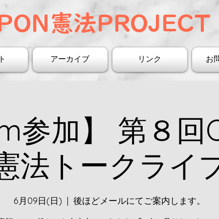
PON憲法PROJECT 
ト
アーカイブ
リンク
お
om参加】 第８回O
憲法トークライ
6月09日(日)
  |  
後ほどメールにてご案内します。