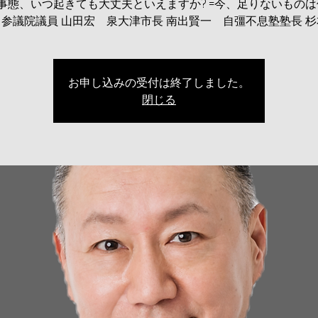
事態、いつ起きても大丈夫といえますか? =今、足りないものは
参議院議員 山田宏 泉大津市長 南出賢一 自彊不息塾塾長 
お申し込みの受付は終了しました。
閉じる