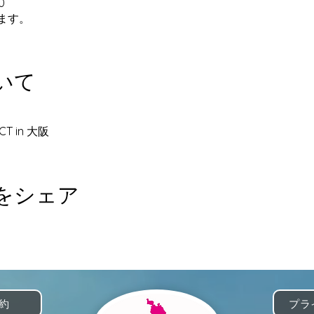
0
ます。
いて
T in 大阪
をシェア
約
プラ