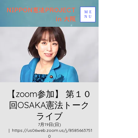
NIPPON憲法PROJECT
ME
NU
in 大阪
【zoom参加】 第１０
回OSAKA憲法トーク
ライブ
7月19日(日)
  |  
https://us06web.zoom.us/j/8585663751
0