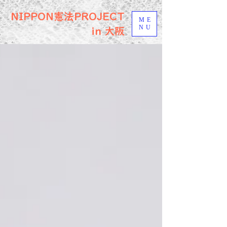
NIPPON憲法PROJECT
ME
NU
in 大阪