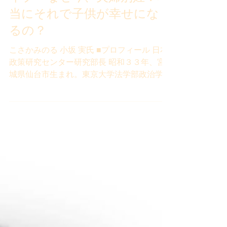
第９回 OSAKA 憲法トークラ
イブ なぜ今、夫婦別姓？本
当にそれで子供が幸せにな
るの？
こさかみのる 小坂 実氏 ■プロフィール 日本
政策研究センター研究部長 昭和３３年、宮
城県仙台市生まれ。東京大学法学部政治学科
卒。 著書に『ジェンダー・ＬＧＢＴの「不
都合な真実」』、『同性婚の「不都合な真
実」』、『夫婦別姓「選択制だから問題な
い」は本当？』、『「人口減少」に...