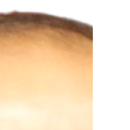
（日）１４：００〜１６：００ 会場：TKP
心斎橋駅前カンファレンスセンター 〒542-
0081 大阪府大阪市中央区南船場3-11-18 郵
政福祉心斎橋ビル 3階 カンファレンスルー
ム3A 参加費：無料（定員50名） 会場参加の
ご予約はこちらから zoom参加のご予約はこ
ちらから 当日、zoomでご質問を受付致しま
す。 (但し時間や通信環境の不具合等が発生
した場合や全てのご質問にご回答出来ない可
能性があります。大変恐縮ではございます
が、ご了承の程よろしくお願い申し上げま
す。) 尚、後日YouTubeでも編集版の配信を
予定しています。 視聴を希望される方は、
nkpinosaka@gmail.comへご連絡いただけれ
ば、YouTubeのURLをお送りいたします。
初めて