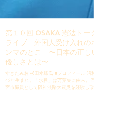
第１０回 OSAKA 憲法トーク
ライブ 外国人受け入れのホ
ンマのとこ 〜日本の正しい
優しさとは〜
すぎたみお 杉田水脈氏 ■プロフィール 昭和
42年生まれ。「水脈」は万葉集に由来。 西
宮市職員として阪神淡路大震災を経験し政治
を志す。 衆院議員3期、総務大臣政務官を歴
任。 読書・旅行・書道・カラオケを愛し、
「置かれた場所で咲きなさい」を胸に信念を
貫く政治家。 日時 令和８年７月１９日